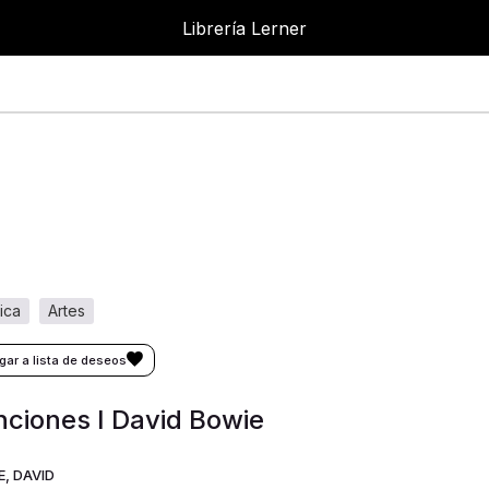
Librería Lerner
sica
artes
ciones I David Bowie
, DAVID