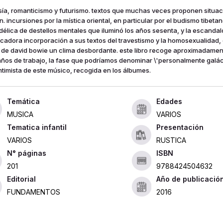
sía, romanticismo y futurismo. textos que muchas veces proponen situac
n. incursiones por la mística oriental, en particular por el budismo tibetan
délica de destellos mentales que iluminó los años sesenta, y la escandal
cadora incorporación a sus textos del travestismo y la homosexualidad, 
s de david bowie un clima desbordante. este libro recoge aproximadamen
años de trabajo, la fase que podríamos denominar \'personalmente galáct
ntimista de este músico, recogida en los álbumes.
Edades
MUSICA
VARIOS
Tematica infantil
Presentación
VARIOS
RUSTICA
ISBN
201
9788424504632
Editorial
Año de publicació
FUNDAMENTOS
2016