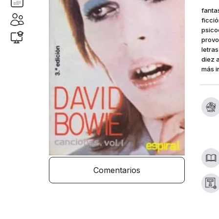
fanta
ficció
psico
provo
letra
diez 
más i
Comentarios