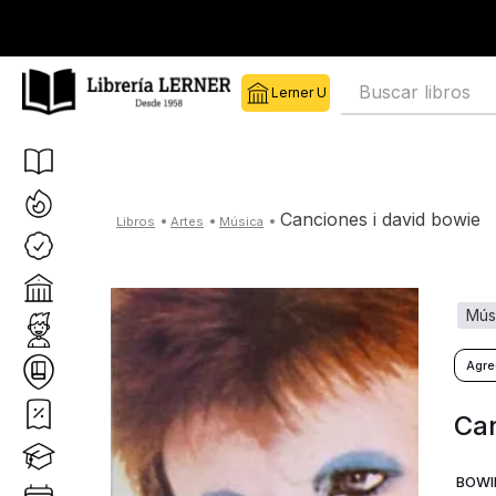
Buscar libros
canciones i david bowie
artes
música
mú
Can
BOWIE