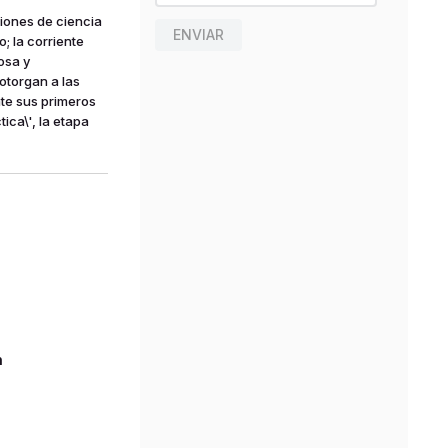
iones de ciencia
ENVIAR
o; la corriente
osa y
otorgan a las
te sus primeros
ica\', la etapa
n