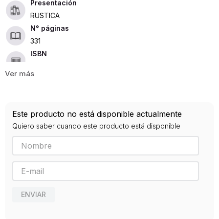
Presentación
RUSTICA
331
ISBN
9788436832969
Editorial
PIRAMIDE
Año de publicación
Este producto no está disponible actualmente
2015
Quiero saber cuando este producto está disponible
ENVIAR