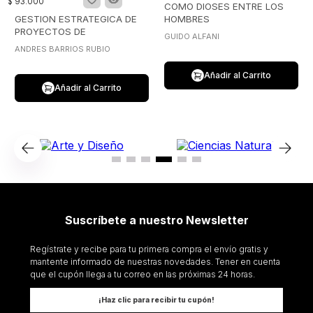
$
93
.
000
COMO DIOSES ENTRE LOS
GESTION ESTRATEGICA DE
HOMBRES
PROYECTOS DE
GUIDO ALFANI
COMUNICACION
ANDRES BARRIOS RUBIO
Añadir al Carrito
Añadir al Carrito
Suscríbete a nuestro Newsletter
Regístrate y recibe para tu primera compra el envío gratis y
mantente informado de nuestras novedades. Tener en cuenta
que el cupón llega a tu correo en las próximas 24 horas.
¡Haz clic para recibir tu cupón!