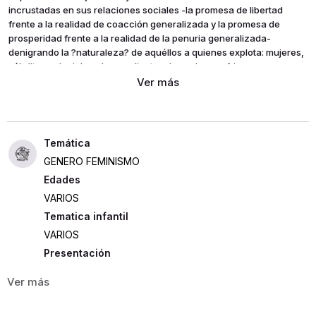
incrustadas en sus relaciones sociales -la promesa de libertad
frente a la realidad de coacción generalizada y la promesa de
prosperidad frente a la realidad de la penuria generalizada-
denigrando la ?naturaleza? de aquéllos a quienes explota: mujeres,
súbditos coloniales, descendientes de esclavos africanos,
inmigrantes desplazados por la globalización. en el corazón del
capitalismo no sólo encontramos una relación simbiótica entre el
trabajo asalariado-contractual y la esclavitud sino también, y en
relación en ella, podemos detectar la dialéctica que existe entre
acumulación y destrucción de la fuerza de trabajo tensión por la
que las mujeres han pagado el precio más alto, con sus cuerpos, su
GENERO FEMINISMO
trabajo, sus vidas.
Edades
VARIOS
Tematica infantil
VARIOS
Presentación
RUSTICA
415