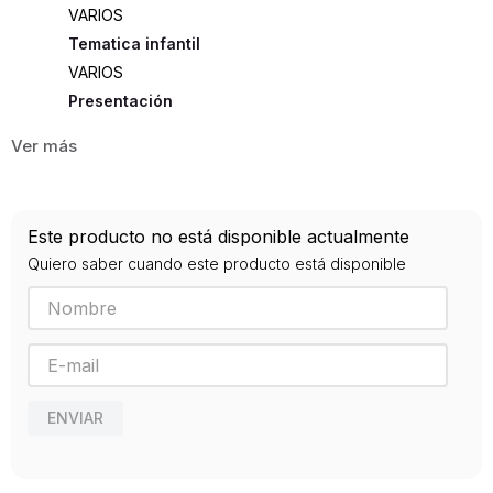
VARIOS
Tematica infantil
VARIOS
Presentación
TAPA DURA
32
ISBN
Este producto no está disponible actualmente
9788493617899
Quiero saber cuando este producto está disponible
Editorial
HOTELPAPEL
Año de publicación
2010
ENVIAR