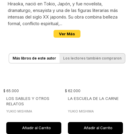
Hiraoka, nació en Tokio, Japón, y fue novelista,
dramaturgo, ensayista y una de las figuras literarias más
intensas del siglo XX japonés. Su obra combina belleza
formal, conflicto espiritual,...
Ver Más
Más libros de este autor
Los lectores también compraron
$
65
.
000
$
62
.
000
LOS SABLES Y OTROS
LA ESCUELA DE LA CARNE
RELATOS
YUKIO MISHIMA
YUKIO MISHIMA
Añadir al Carrito
Añadir al Carrito