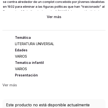
se centra alrededor de un complot concebido por jóvenes idealistas
en 1932 para eliminar a las figuras políticas que han "traicionado" al
Emperador, "Caballos desbocados" (1969) (y la narración titulada
«La Liga del Viento Divino» que inserta y que relata uno de los más
famosos episodios del ocaso de los samuráis) contiene muchas de
las claves que explican el ya cercano suicidio ritual del autor.
LITERATURA UNIVERSAL
Edades
VARIOS
Tematica infantil
VARIOS
Presentación
RÚSTICA
640
Idioma
Este producto no está disponible actualmente
Español