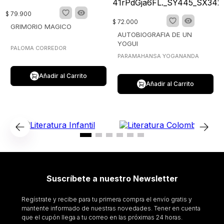
$
79
.
900
$
72
.
000
GRIMORIO MAGICO
AUTOBIOGRAFIA DE UN
YOGUI
PALOMA CORREDOR
PARAMAHANSA YOGANANDA
Añadir al Carrito
Añadir al Carrito
Suscríbete a nuestro Newsletter
Regístrate y recibe para tu primera compra el envío gratis y
mantente informado de nuestras novedades. Tener en cuenta
que el cupón llega a tu correo en las próximas 24 horas.