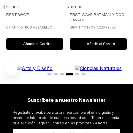
$
50
.
000
$
39
.
000
FIRST WAVE
FIRST WAVE BATMAN Y DOC
SAVAGE
BRIAN Y OTROS AZZARELLO
BRIAN Y OTROS AZZARELLO
Añadir al Carrito
Añadir al Carrito
Suscríbete a nuestro Newsletter
Regístrate y recibe para tu primera compra el envío gratis y
mantente informado de nuestras novedades. Tener en cuenta
que el cupón llega a tu correo en las próximas 24 horas.