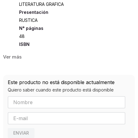
LITERATURA GRAFICA
Presentación
RUSTICA
48
ISBN
9788416711932
Editorial
ECC EDICIONES
Año de publicación
Este producto no está disponible actualmente
2016
Quiero saber cuando este producto está disponible
ENVIAR