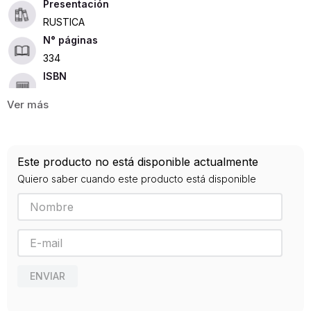
Presentación
RUSTICA
334
ISBN
9788499670126
Editorial
NOWTILUS
Año de publicación
Este producto no está disponible actualmente
2011
Quiero saber cuando este producto está disponible
ENVIAR