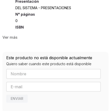
Presentación
DEL SISTEMA - PRESENTACIONES
0
ISBN
9789583031106
Editorial
PANAMERICANA
Año de publicación
Este producto no está disponible actualmente
0
Quiero saber cuando este producto está disponible
ENVIAR