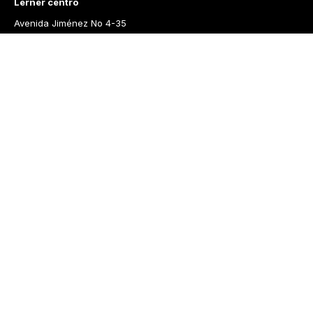
Lerner centro
Avenida Jiménez No 4-35
Lerner Calle 93
Carrera 11 No 93A-43
Lerner Medellín
Carrera 43 A No. 05 A - 113 Local 103 Edificio One Plaza PH 
Medellín Colombia
Librería Lerner - Comprar libros en Colombia
Quiénes somos
Librerías
Cursos
Bonos
Preguntas frecuentes
Política de cambios y devoluciones