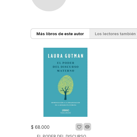
Más libros de este autor
Los lectores también
$
68
.
000
EL PODER DEL DISCURSO