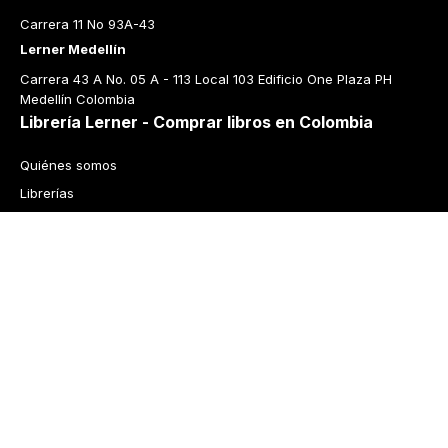
Carrera 11 No 93A-43
Lerner Medellín
Carrera 43 A No. 05 A - 113 Local 103 Edificio One Plaza PH 
Medellín Colombia
Librería Lerner - Comprar libros en Colombia
Quiénes somos
Librerías
Cursos
Bonos
Preguntas frecuentes
Política de cambios y devoluciones
Tecnología