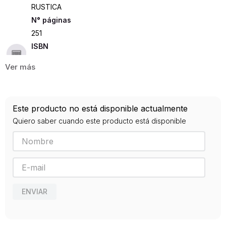
RUSTICA
251
ISBN
9789507248931
Editorial
LUMEN
Año de publicación
Este producto no está disponible actualmente
2016
Quiero saber cuando este producto está disponible
ENVIAR