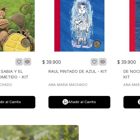
$
39
.
900
$
39
.
900
SABIA Y EL
RAUL PINTADO DE AZUL - KIT
DE NOC
METIDO - KIT
KIT
ACHADO
ANA MARIA MACHADO
ANA MAR
ir al Carrito
Añadir al Carrito