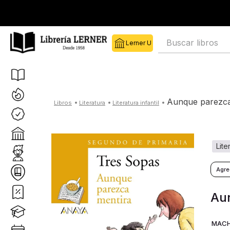
Buscar libros
aunque parezc
literatura
literatura infantil
lit
Au
MACH