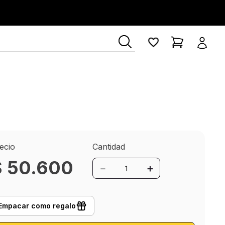
ía Lerner
ecio
Cantidad
$
50
.
600
－
＋
Empacar como regalo