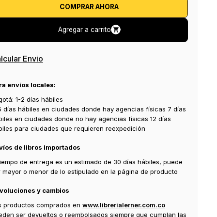
COMPRAR AHORA
Agregar a carrito
lcular Envio
ra envíos locales:
otá: 1-2 días hábiles
5 días hábiles en ciudades donde hay agencias físicas 7 días
biles en ciudades donde no hay agencias físicas 12 días
biles para ciudades que requieren reexpedición
víos de libros importados
 tiempo de entrega es un estimado de 30 días hábiles, puede
r mayor o menor de lo estipulado en la página de producto
voluciones y cambios
s productos comprados en
www.librerialerner.com.co
eden ser devueltos o reembolsados siempre que cumplan las