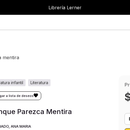
Librería Lerner
Librer
a mentira
eratura infantil
literatura
Pr
nque Parezca Mentira
ADO, ANA MARIA