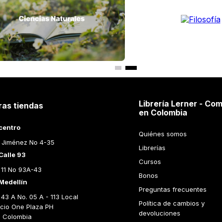
Librería Lerner - Com
ras tiendas
en Colombia
centro
Quiénes somos
 Jiménez No 4-35
Librerías
Calle 93
Cursos
 11 No 93A-43
Bonos
Medellín
Preguntas frecuentes
43 A No. 05 A - 113 Local 
Política de cambios y 
icio One Plaza PH 
devoluciones
n Colombia