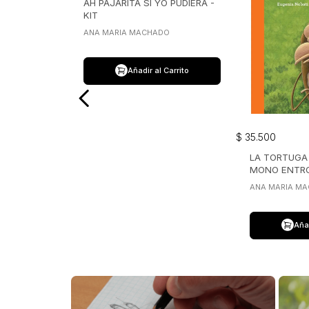
AH PAJARITA SI YO PUDIERA -
KIT
ANA MARIA MACHADO
Añadir al Carrito
$
35
.
500
LA TORTUGA 
MONO ENTRO
ANA MARIA M
Añad