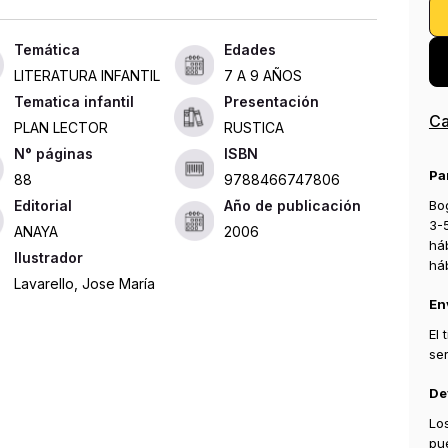
Edades
LITERATURA INFANTIL
7 A 9 AÑOS
Tematica infantil
Presentación
Ca
PLAN LECTOR
RUSTICA
ISBN
Pa
88
9788466747806
Bog
Editorial
Año de publicación
3-
ANAYA
2006
há
Ilustrador
há
Lavarello, Jose María
En
El
se
De
Lo
pu