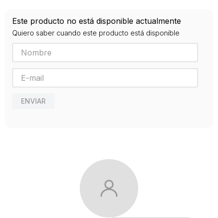
ISBN
Este producto no está disponible actualmente
9788412102963
Quiero saber cuando este producto está disponible
Editorial
BOSCH
Año de publicación
2019
ENVIAR