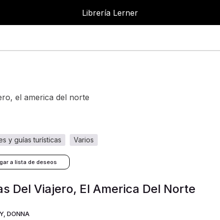
Librería Lerner
Librer
ajero, el america del norte
jes y guías turísticas
varios
as Del Viajero, El America Del Norte
EY, DONNA