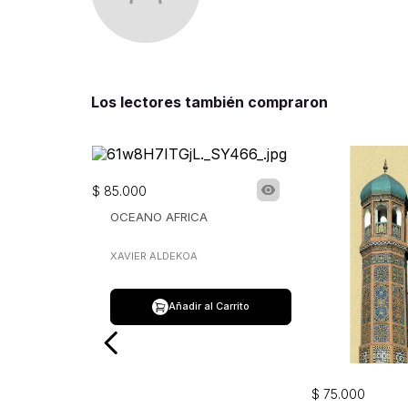
Los lectores también compraron
$
85
.
000
OCEANO AFRICA
XAVIER ALDEKOA
Añadir al Carrito
$
75
.
000