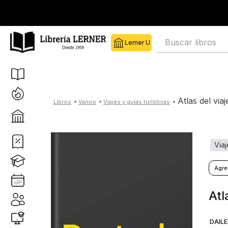
Buscar libros
atlas del vi
varios
viajes y guías turísticas
via
Atl
DAIL