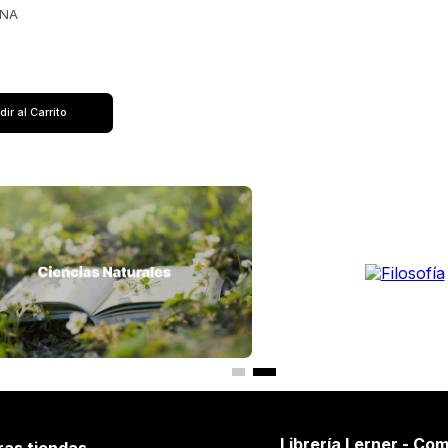
ANA
N
ir al Carrito
Librería Lerner - Com
ras tiendas