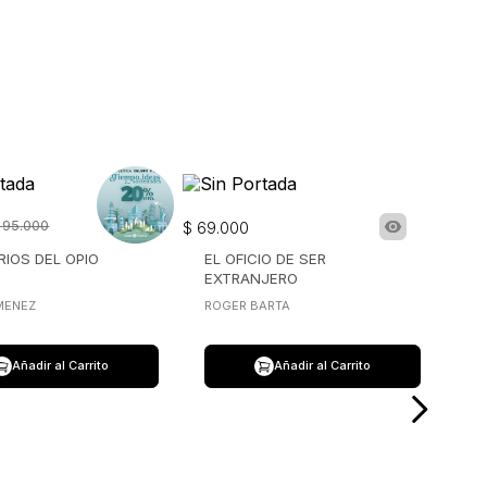
95
.
000
$
69
.
000
RIOS DEL OPIO
EL OFICIO DE SER
EXTRANJERO
IMENEZ
ROGER BARTA
Añadir al Carrito
Añadir al Carrito