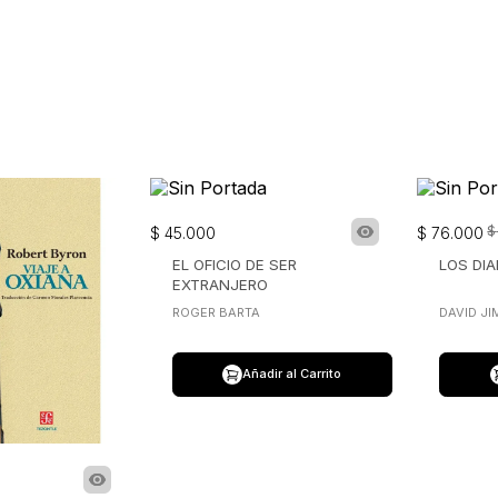
$
$
45
.
000
$
76
.
000
EL OFICIO DE SER
LOS DIA
EXTRANJERO
ROGER BARTA
DAVID J
Añadir al Carrito