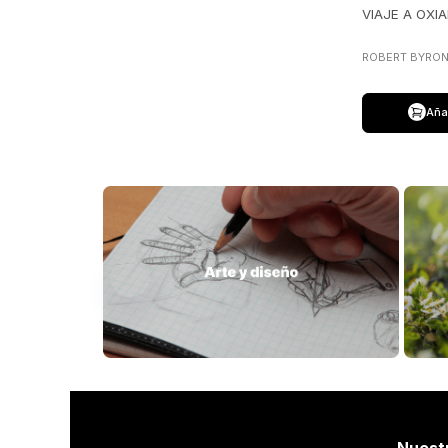
VIAJE A OXI
ROBERT BYRO
Añad
Nuest