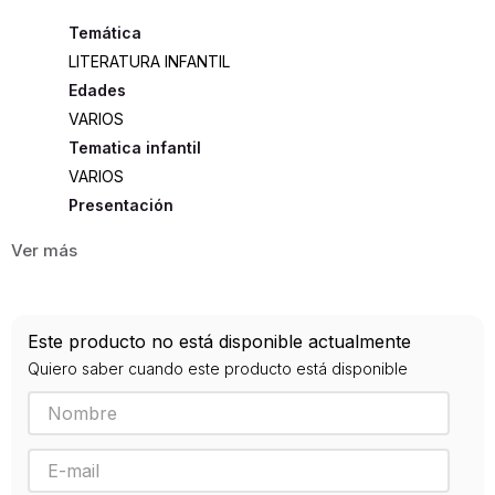
LITERATURA INFANTIL
Edades
VARIOS
Tematica infantil
VARIOS
Presentación
TAPA DURA
48
ISBN
Este producto no está disponible actualmente
9788434567276
Quiero saber cuando este producto está disponible
Editorial
SALVAT
Año de publicación
2014
Traductor