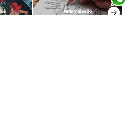
prar libros
Suscríbete a nuestro Newsletter
Regístrate y recibe para tu primera compra el envío
gratis y mantente informado de nuestras novedades.
Tener en cuenta que el cupón llega a tu correo en las
próximas 24 horas.
¡Haz clic para recibir tu cupón!