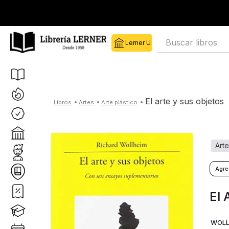
Buscar libros
el arte y sus objetos
artes
arte plástico
art
El 
WOLL