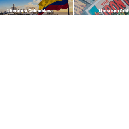
Librería Lerner - Com
ras tiendas
en Colombia
centro
Quiénes somos
 Jiménez No 4-35
Librerías
Calle 93
Cursos
 11 No 93A-43
Bonos
Medellín
Preguntas frecuentes
43 A No. 05 A - 113 Local 
Política de cambios y 
icio One Plaza PH 
devoluciones
n Colombia