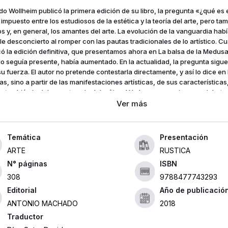
o Wollheim publicó la primera edición de su libro, la pregunta «¿qué es e
impuesto entre los estudiosos de la estética y la teoría del arte, pero ta
cos y, en general, los amantes del arte. La evolución de la vanguardia ha
le desconcierto al romper con las pautas tradicionales de lo artístico. 
có la edición definitiva, que presentamos ahora en La balsa de la Medusa
lo seguía presente, había aumentado. En la actualidad, la pregunta sigue
su fuerza. El autor no pretende contestarla directamente, y así lo dice en
s, sino a partir de las manifestaciones artísticas, de sus características
a, también la del receptor y la del crítico. Y lo hace en un riguroso debate
ipales teorías que se han elaborado, Croce, Collingwood, Wölfflin, Gombri
nviene también decirlo, con un debate riguroso consigo mismo.
Presentación
ARTE
RUSTICA
ISBN
308
9788477743293
Editorial
Año de publicació
ANTONIO MACHADO
2018
Traductor