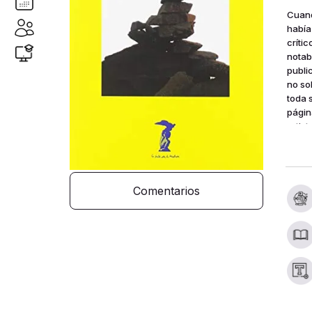
Cuand
había 
críti
notab
publi
no so
toda 
página
artist
princ
y, co
Comentarios