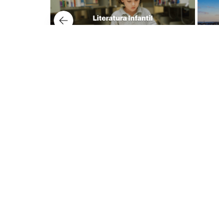
Nuest
Lerner 
Dudas y tienda virtual
Avenida
+57 320 343 2919
Lerner 
ecommerce@librerialerner.com.co
Carrera
Trabaja con nosotros
Lerner 
Carrera 
103 Edif
Medellí