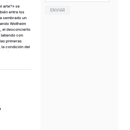
l arte?» se
ENVIAR
mbién entre los
bía sembrado un
Cuando Wollheim
, el desconcierto
 latiendo con
 las primeras
, la condición del
 con las
ch, Dickie, etc.,
n