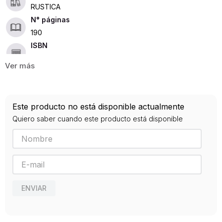
RUSTICA
190
ISBN
9789873743689
Editorial
CUENCO DE PLATA
Año de publicación
Este producto no está disponible actualmente
2016
Quiero saber cuando este producto está disponible
ENVIAR