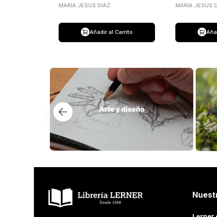
HISTORIA
MARIA JESUS DIAZ
MARIA JESUS D
Añadir al Carrito
Añad
Nuest
Lerner 