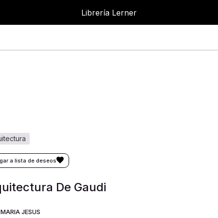
Librería Lerner
Librer
uitectura
uitectura De Gaudi
 MARIA JESUS