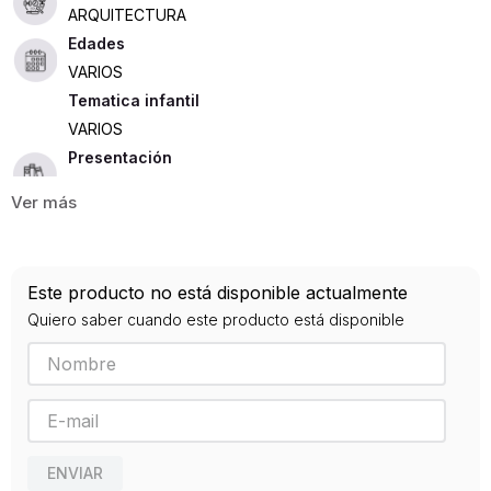
ARQUITECTURA
Edades
VARIOS
Tematica infantil
VARIOS
Presentación
FLEXO
248
ISBN
Este producto no está disponible actualmente
9783836504041
Quiero saber cuando este producto está disponible
Editorial
EVERGREEN
Año de publicación
2008
ENVIAR