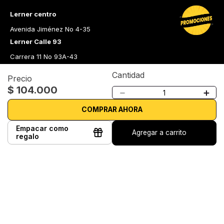
Lerner centro
Avenida Jiménez No 4-35
Lerner Calle 93
Carrera 11 No 93A-43
Lerner Medellín
Cantidad
Precio
Carrera 43 A No. 05 A - 113 Local 103 Edificio One Plaza PH 
$
104
.
000
－
＋
Medellín Colombia
Librería Lerner - Comprar libros en Colombia
COMPRAR AHORA
Quiénes somos
Empacar como
Agregar a carrito
regalo
Librerías
Cursos
Bonos
Preguntas frecuentes
Política de cambios y devoluciones