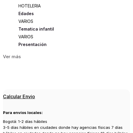
HOTELERIA
Edades
VARIOS
Tematica infantil
VARIOS
Presentación
RUSTICA
109
ISBN
9789588879529
Editorial
Calcular Envio
LIMUSA
Año de publicación
Para envíos locales:
2020
Bogotá: 1-2 días hábiles
3-5 días hábiles en ciudades donde hay agencias físicas 7 días