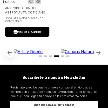
$
50
.
000
ANTROPOLOGIA DEL
ASTRONAUTA COTIDIANO
JOSE ALEJANDRO POLANCO
CONTRERAS
Añadir al Carrito
Suscríbete a nuestro Newsletter
Regístrate y recibe para tu primera compra el envío gratis y
mantente informado de nuestras novedades. Tener en cuenta
que el cupón llega a tu correo en las próximas 24 horas.
¡Haz clic para recibir tu cupón!