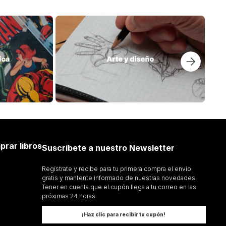
$
69
.
000
SIA NUNCA MUERE
POEMAS PARA OTAKUS
ESAR VASQUEZ HIGUERA
PAOLA LLAMAS DINERO
Añadir al Carrito
Añadir al Carrito