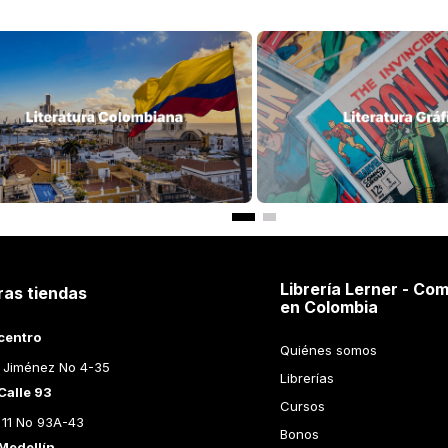
$
119
.
000
$
50
.
000
SIMOS POETAS
TERRITORIO
LA POE
T
ALVARO VALVERDE
JULIO C
ir al Carrito
Añadir al Carrito