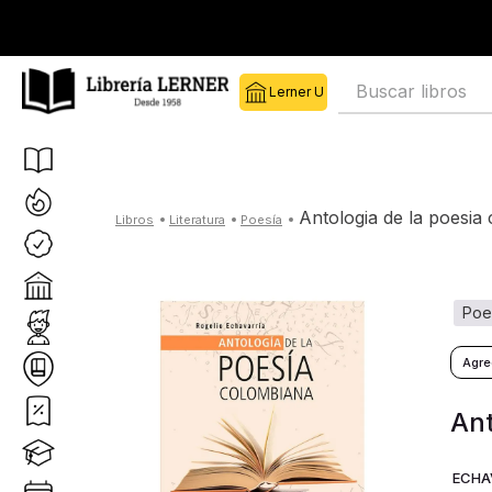
Buscar libros
antologia de la poesi
literatura
poesía
poe
Ant
ECHA