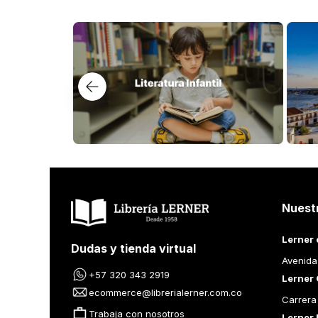
Los lectores también compraron
$
39
.
900
$
55
.
000
365 HAIKUS
NUEVE NOVI
ESPAÑOLES
VV.AA
J M CASTELLE
Añadir al Carrito
Añad