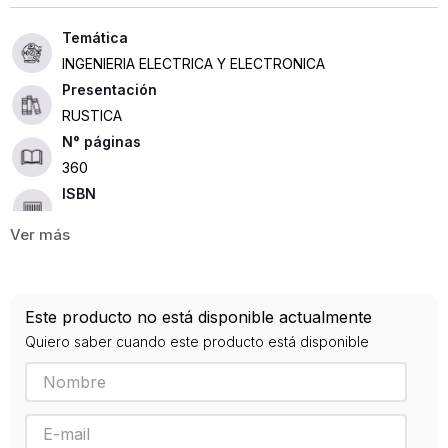
INGENIERIA ELECTRICA Y ELECTRONICA
Presentación
RUSTICA
360
ISBN
9789588972077
Editorial
UDISTRITAL
Año de publicación
Este producto no está disponible actualmente
2016
Quiero saber cuando este producto está disponible