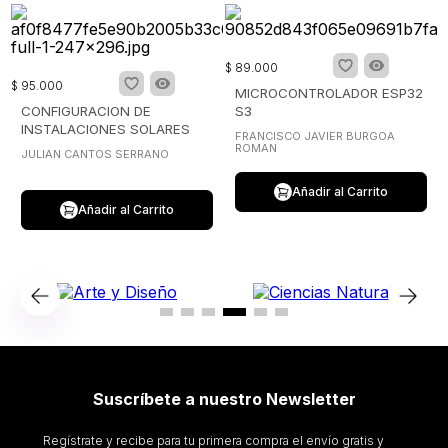
$
89
.
000
$
95
.
000
MICROCONTROLADOR ESP32
CONFIGURACION DE
S3
INSTALACIONES SOLARES
FRANCISCO JAVIER BURGOA
FOTOVOLTAICAS
ROMAN
JULIAN CANTOS SERRANO
Añadir al Carrito
Añadir al Carrito
Suscríbete a nuestro Newsletter
Regístrate y recibe para tu primera compra el envío gratis y