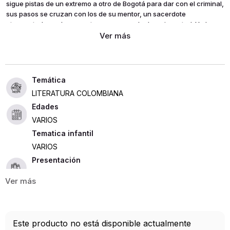
sigue pistas de un extremo a otro de Bogotá para dar con el criminal,
sus pasos se cruzan con los de su mentor, un sacerdote
atormentado por los secretos que esconde de su juventud. Y al
fondo de este cuadro gótico de la ciudad contemporánea, una
joven pintora descubre que no es una artista, sino una hechicera
que atesora poderes ancestrales.
LITERATURA COLOMBIANA
Edades
VARIOS
Tematica infantil
VARIOS
Presentación
TAPA DURA
394
ISBN
Este producto no está disponible actualmente
9789584293138