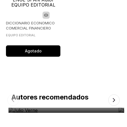
DICCIONARIO ECONOMICO
COMERCIAL FINANCIERO
ESP-ING ENGL-SPAN
EQUIPO EDITORIAL
Agotado
Autores recomendados
Julio Verne
W