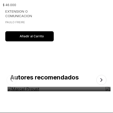
$
46
.
000
EXTENSION O
COMUNICACION
PAULO FREIRE
Añadir al Carrito
Autores recomendados
Marcel Proust
L