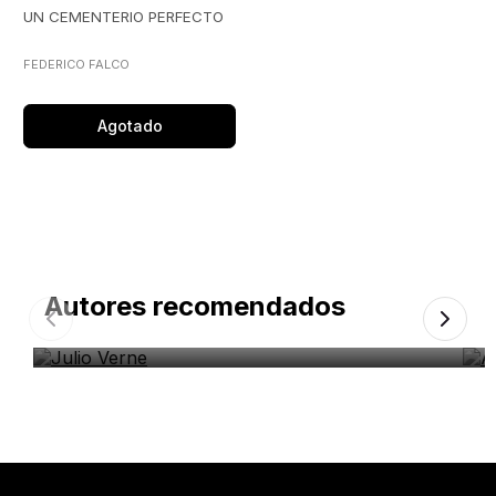
UN CEMENTERIO PERFECTO
FEDERICO FALCO
Agotado
Autores recomendados
Julio Verne
A