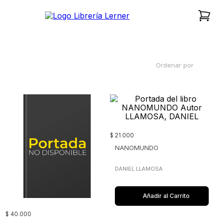
Ordenar por
$
21
.
000
NANOMUNDO
DANIEL LLAMOSA
Añadir al Carrito
$
40
.
000