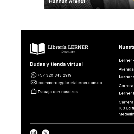
Hannah Arendt
Nuest
Lerner 
Dudas y tienda virtual
Avenida
+57 320 343 2919
Lerner 
ecommerce@librerialerner.com.co
Carrera
Trabaja con nosotros
Lerner 
Carrera 
103 Edif
Medellí