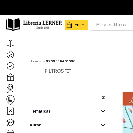
Buscar libros
9789588461830
FILTROS
FILTROS
literatura colombiana
(
1
)
Autor