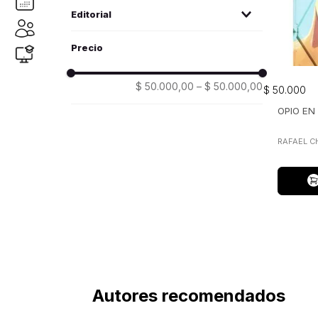
Chaparro Madiedo, Rafael
(
1
)
Editorial
icono
(1)
$ 50.000,00
–
$ 50.000,00
$
50
.
000
OPIO EN
RAFAEL C
Autores recomendados