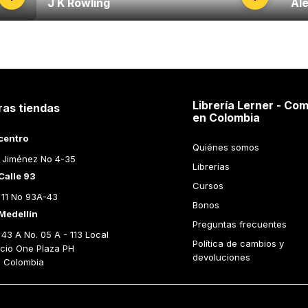
J K Rowling
Ale
Librería Lerner - Com
ras tiendas
en Colombia
centro
Quiénes somos
 Jiménez No 4-35
Librerías
Calle 93
Cursos
 11 No 93A-43
Bonos
Medellín
Preguntas frecuentes
43 A No. 05 A - 113 Local 
Política de cambios y 
icio One Plaza PH 
devoluciones
n Colombia