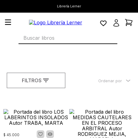
Librería Lerner
Buscar libros
FILTROS
Ordenar por
$
45
.
000