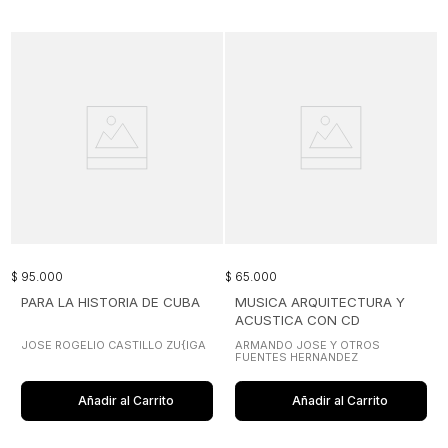
$
95
.
000
$
65
.
000
PARA LA HISTORIA DE CUBA
MUSICA ARQUITECTURA Y
ACUSTICA CON CD
JOSE ROGELIO CASTILLO ZU{IGA
ARMANDO JOSE Y OTROS
FUENTES HERNANDEZ
Añadir al Carrito
Añadir al Carrito