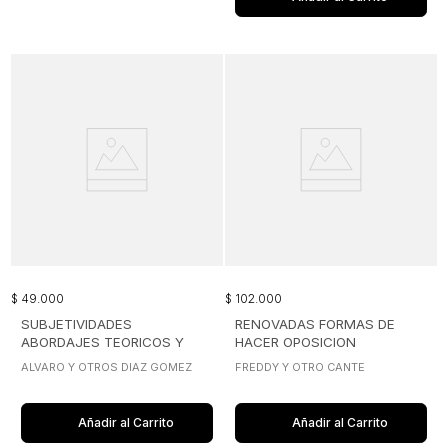
$
49
.
000
$
102
.
000
SUBJETIVIDADES
RENOVADAS FORMAS DE
ABORDAJES TEORICOS Y
HACER OPOSICION
METODOLOGICOS
ALVARO Y OTROS DIAZ GOMEZ
FREDDY Y OTRO CANTE
Añadir al Carrito
Añadir al Carrito