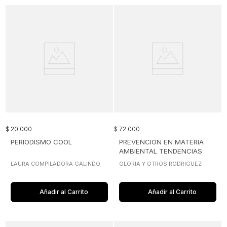
$
20
.
000
$
72
.
000
PERIODISMO COOL
PREVENCION EN MATERIA
AMBIENTAL TENDENCIAS
ACTUALES
LAURA COMPILADORA GALINDO
GLORIA Y OTROS RODRIGUEZ
Añadir al Carrito
Añadir al Carrito