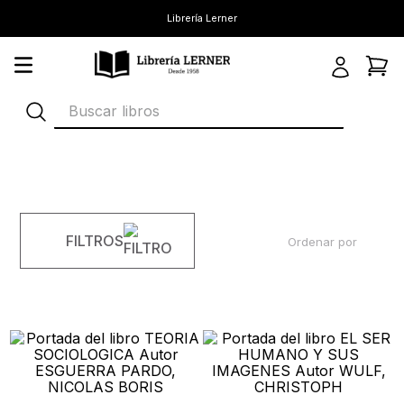
Librería Lerner
Buscar libros
FILTROS
Ordenar por