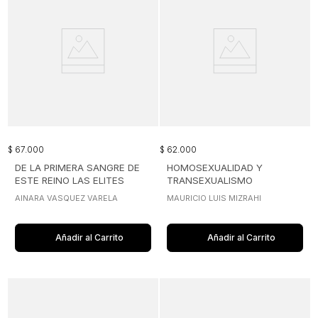
$
67
.
000
$
62
.
000
DE LA PRIMERA SANGRE DE
HOMOSEXUALIDAD Y
ESTE REINO LAS ELITES
TRANSEXUALISMO
DIRIGENTES DE SANTAFE
AINARA VASQUEZ VARELA
MAURICIO LUIS MIZRAHI
1700-1750
Añadir al Carrito
Añadir al Carrito