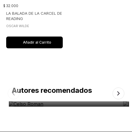
$
32
.
000
LA BALADA DE LA CARCEL DE
READING
OSCAR WILDE
Añadir al Carrito
Autores recomendados
Celso Roman
E