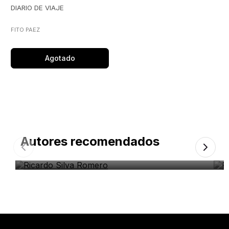
DIARIO DE VIAJE
FITO PAEZ
Agotado
Autores recomendados
Ricardo Silva Romero
P