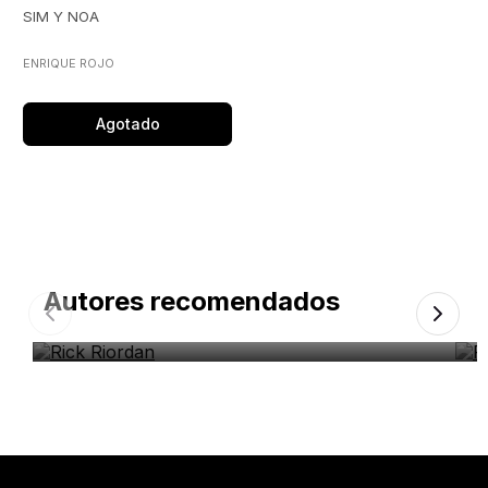
SIM Y NOA
ENRIQUE ROJO
Agotado
Autores recomendados
Rick Riordan
R