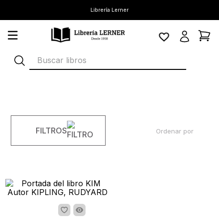
Librería Lerner
Buscar libros
FILTROS
Ordenar por