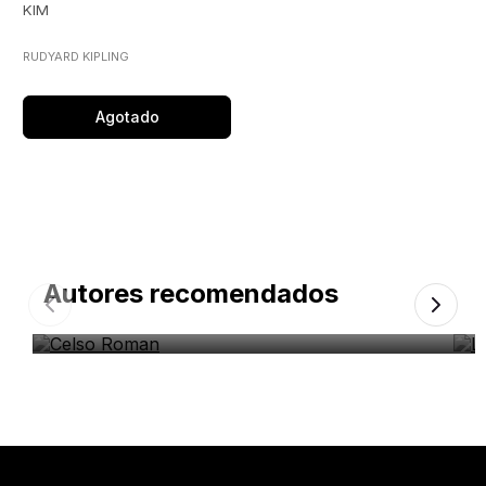
KIM
RUDYARD KIPLING
Agotado
Autores recomendados
Celso Roman
L