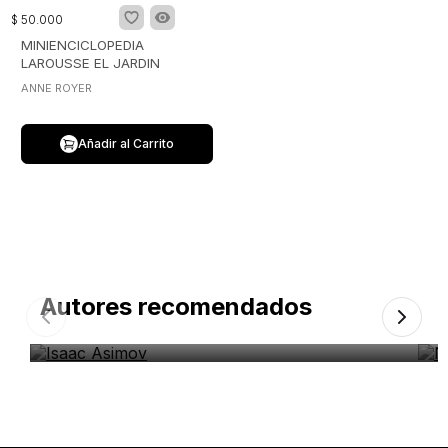
$
50
.
000
MINIENCICLOPEDIA
LAROUSSE EL JARDIN
ANNE ROYER
Añadir al Carrito
Autores recomendados
Isaac Asimov
N