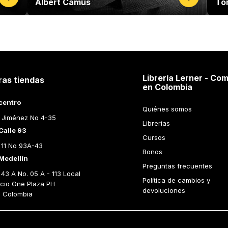
Albert Camus
To
Librería Lerner - Com
ras tiendas
en Colombia
centro
Quiénes somos
 Jiménez No 4-35
Librerías
Calle 93
Cursos
 11 No 93A-43
Bonos
Medellín
Preguntas frecuentes
43 A No. 05 A - 113 Local 
Política de cambios y 
icio One Plaza PH 
devoluciones
n Colombia