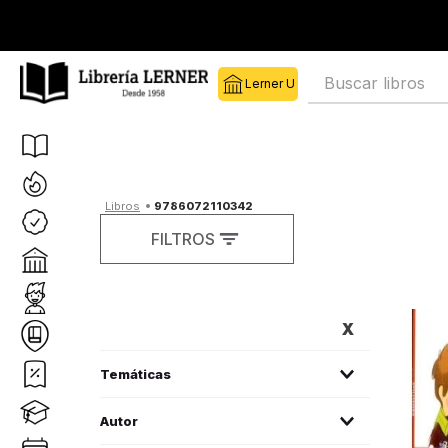
Buscar libros
9786072110342
FILTROS
FILTROS
literatura infantil
(
1
)
Autor