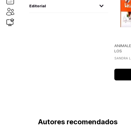
Lebrun, Sandra
(
1
)
Editorial
larousse
(1)
ANIMAL
LOS
SANDRA 
Autores recomendados