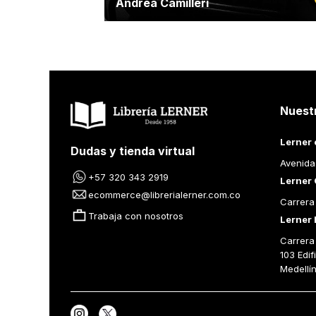
Andrea Camilleri
Nuest
Lerner 
Dudas y tienda virtual
Avenida
+57 320 343 2919
Lerner 
ecommerce@librerialerner.com.co
Carrera
Trabaja con nosotros
Lerner 
Carrera 
103 Edif
Medellí