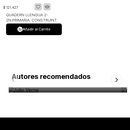
$
121
.
427
QUADERN LLENGUA 2-
2N.PRIMARIA. CONSTRUINT
MONS. VALENCIA 2023
Añadir al Carrito
Autores recomendados
Julio Verne
A