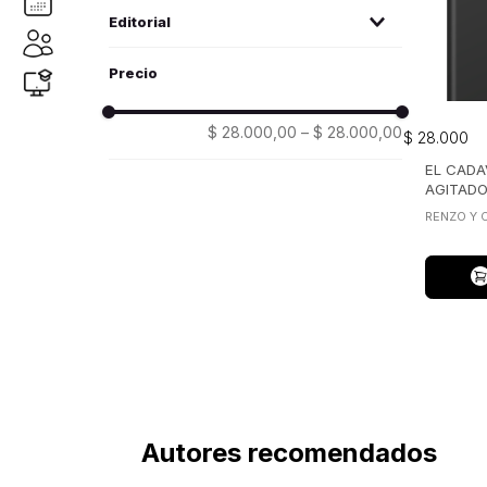
Novatore, Renzo Y Otros
(
1
)
Editorial
la valija de fuego
(1)
$ 28.000,00
–
$ 28.000,00
$
28
.
000
EL CADA
AGITAD
RENZO Y 
Autores recomendados