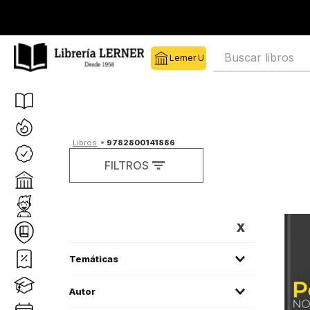
Buscar libros
9782800141886
FILTROS
FILTROS
política
(
1
)
Autor