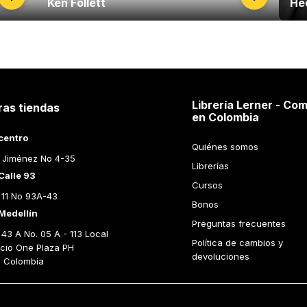
Ken Follett
He
Librería Lerner - Com
ras tiendas
en Colombia
centro
Quiénes somos
 Jiménez No 4-35
Librerías
Calle 93
Cursos
 11 No 93A-43
Bonos
Medellín
Preguntas frecuentes
43 A No. 05 A - 113 Local 
Política de cambios y 
icio One Plaza PH 
devoluciones
n Colombia