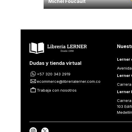
Michel Foucault
Nuest
Lerner 
Dudas y tienda virtual
Avenida
+57 320 343 2919
Lerner 
ecommerce@librerialerner.com.co
Carrera
Trabaja con nosotros
Lerner 
Carrera 
103 Edif
Medellí