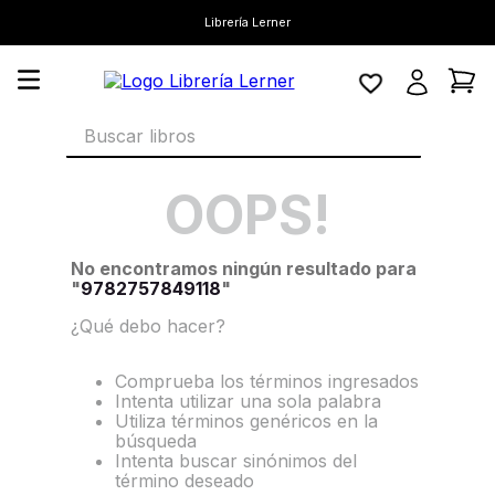
Librería Lerner
Buscar libros
OOPS!
No encontramos ningún resultado para
"
9782757849118
"
¿Qué debo hacer?
Comprueba los términos ingresados
Intenta utilizar una sola palabra
Utiliza términos genéricos en la
búsqueda
Intenta buscar sinónimos del
término deseado