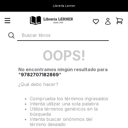
Librería Lerner
Buscar libros
OOPS!
No encontramos ningún resultado para
"
9782707182869
"
¿Qué debo hacer?
Comprueba los términos ingresados
Intenta utilizar una sola palabra
Utiliza términos genéricos en la
búsqueda
Intenta buscar sinónimos del
término deseado