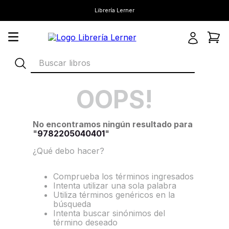
Librería Lerner
Buscar libros
OOPS!
No encontramos ningún resultado para
"
9782205040401
"
¿Qué debo hacer?
Comprueba los términos ingresados
Intenta utilizar una sola palabra
Utiliza términos genéricos en la
búsqueda
Intenta buscar sinónimos del
término deseado