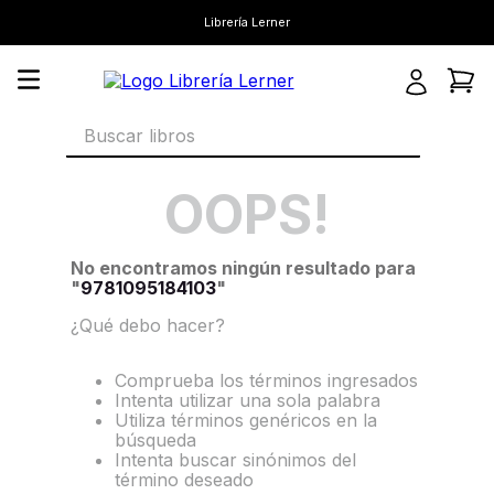
Librería Lerner
Buscar libros
OOPS!
No encontramos ningún resultado para
"
9781095184103
"
¿Qué debo hacer?
Comprueba los términos ingresados
Intenta utilizar una sola palabra
Utiliza términos genéricos en la
búsqueda
Intenta buscar sinónimos del
término deseado