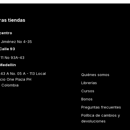
ras tiendas
Librería Le
centro
- Comprar
 Jiménez No 4-35
libros en
Calle 93
Colombia
 11 No 93A-43
Medellín
43 A No. 05 A - 113 Local 
Quiénes somos
icio One Plaza PH 
Librerías
n Colombia
Cursos
Bonos
Preguntas frecuentes
Política de cambios y 
devoluciones