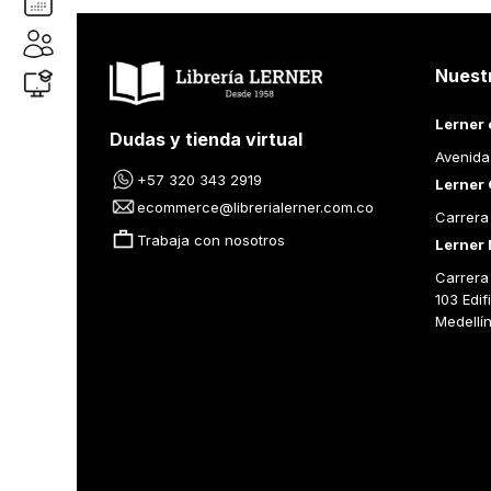
Nuest
Lerner 
Dudas y tienda virtual
Avenida
+57 320 343 2919
Lerner 
ecommerce@librerialerner.com.co
Carrera
Trabaja con nosotros
Lerner 
Carrera 
103 Edif
Medellí