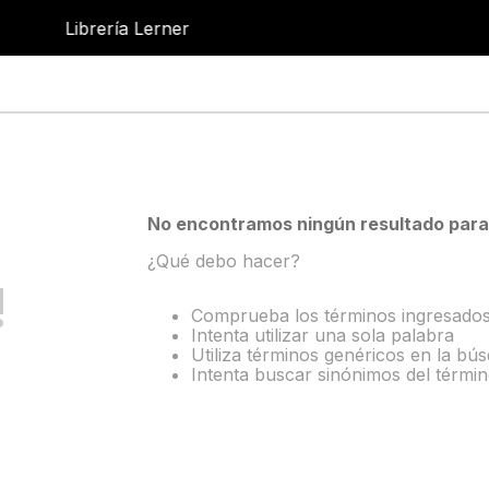
Librería Lerner
No encontramos ningún resultado para
¿Qué debo hacer?
!
Comprueba los términos ingresado
Intenta utilizar una sola palabra
Utiliza términos genéricos en la bú
Intenta buscar sinónimos del térmi