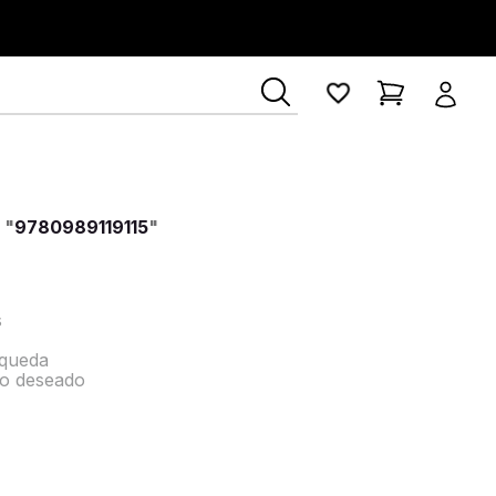
 "
9780989119115
"
s
squeda
no deseado