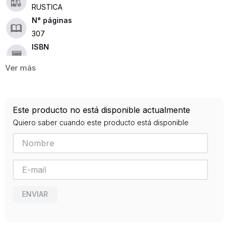
RUSTICA
307
ISBN
9789871622047
Editorial
CAJA NEGRA
Año de publicación
Este producto no está disponible actualmente
2010
Quiero saber cuando este producto está disponible
ENVIAR