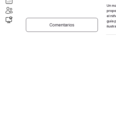
Un ma
propo
el niñ
guía 
Comentarios
ilust