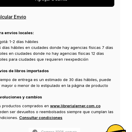
COMPRAR AHORA
Agregar a carrito
lcular Envio
ra envíos locales:
otá: 1-2 días hábiles
5 días hábiles en ciudades donde hay agencias físicas 7 días
biles en ciudades donde no hay agencias físicas 12 días
biles para ciudades que requieren reexpedición
víos de libros importados
 tiempo de entrega es un estimado de 30 días hábiles, puede
r mayor o menor de lo estipulado en la página de producto
voluciones y cambios
s productos comprados en
www.librerialerner.com.co
eden ser devueltos o reembolsados siempre que cumplan las