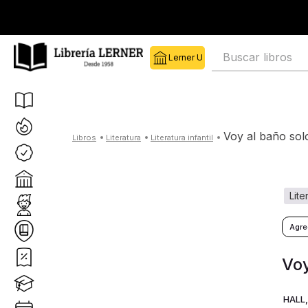
Lerner
Librería Lerner
Buscar libros
voy al baño sol
literatura
literatura infantil
lit
Voy
HALL