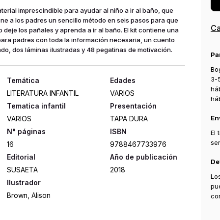
terial imprescindible para ayudar al niño a ir al baño, que
ne a los padres un sencillo método en seis pasos para que
o deje los pañales y aprenda a ir al baño. El kit contiene una
para padres con toda la información necesaria, un cuento
rado, dos láminas ilustradas y 48 pegatinas de motivación.
Ca
Edades
Pa
LITERATURA INFANTIL
VARIOS
Bog
Tematica infantil
Presentación
3-
VARIOS
TAPA DURA
há
há
ISBN
16
9788467733976
En
Editorial
Año de publicación
El
SUSAETA
2018
se
Ilustrador
De
Brown, Alison
Lo
pu