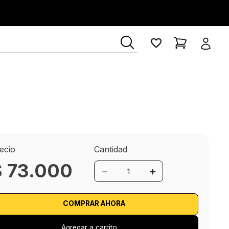
ecio
Cantidad
$
73
.
000
－
＋
Empacar como regalo