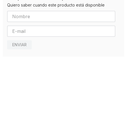
Quiero saber cuando este producto está disponible
Editorial
LA GALERA
Año de publicación
2011
Traductor
Camps, Montserrat
ENVIAR
Ingo Siegner
(Autor)
Ver Página del Autor
Ingo Siegner nació en 1965 en Grossburgwedel, cerca de