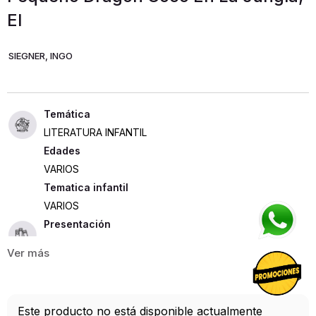
El
SIEGNER, INGO
LITERATURA INFANTIL
Edades
VARIOS
Tematica infantil
VARIOS
Presentación
TAPA DURA
67
ISBN
Este producto no está disponible actualmente
9788424636319