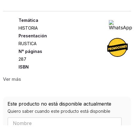
HISTORIA
Presentación
RUSTICA
287
ISBN
9780521478045
Editorial
CAMBRIDGE
Año de publicación
Este producto no está disponible actualmente
1996
Quiero saber cuando este producto está disponible
Traductor
Torre, Mª Eugenia de la