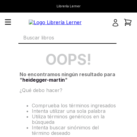
Librería Lerner
Buscar libros
OOPS!
No encontramos ningún resultado para
"
heidegger-martin
"
¿Qué debo hacer?
Comprueba los términos ingresados
Intenta utilizar una sola palabra
Utiliza términos genéricos en la
búsqueda
Intenta buscar sinónimos del
término deseado