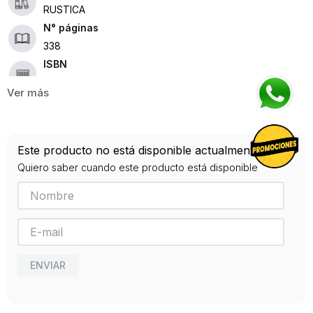
RUSTICA
338
ISBN
9788475228457
Editorial
VISOR LIBROS
Año de publicación
Este producto no está disponible actualmente
0
Quiero saber cuando este producto está disponible
ENVIAR